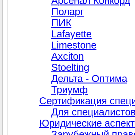
Арсенал Конкорд
Поларг
ПИК
Lafayette
Limestone
Axciton
Stoelting
Дельта - Оптима
Триумф
Сертификация специ
Для специалисто
Юридические аспек
Зарубежный прав