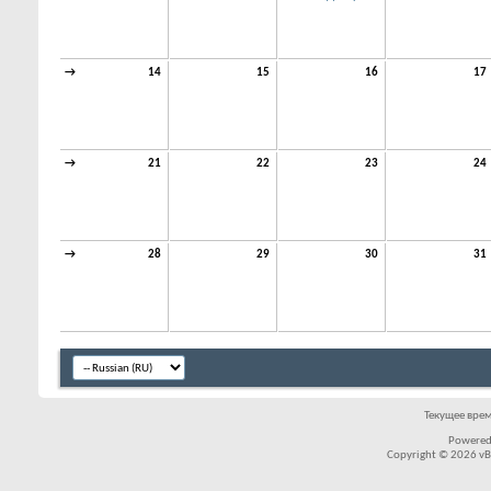
→
14
15
16
17
→
21
22
23
24
→
28
29
30
31
Текущее вре
Powered
Copyright © 2026 vBul