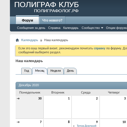
Форум
Что нового?
Сообщения за день
Справка
Календарь
Сообщество
Опции форум
Календарь
Наш календарь
Если это ваш первый визит, рекомендуем почитать
справку
по форуму. Д
сообщений выберите раздел.
Наш календарь
Год
Месяц
Неделя
День
Декабрь 2020
Понедельник
Вторник
Среда
Четверг
→
30
1
2
3
→
7
8
9
10
Титов Дмитрий