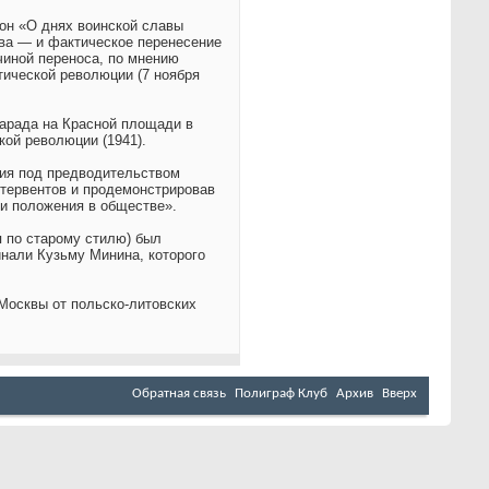
кон «О днях воинской славы
тва — и фактическое перенесение
ичиной переноса, по мнению
тической революции (7 ноября
парада на Красной площади в
ой революции (1941).
ния под предводительством
нтервентов и продемонстрировав
 и положения в обществе».
я по старому стилю) был
инали Кузьму Минина, которого
Москвы от польско-литовских
Обратная связь
Полиграф Клуб
Архив
Вверх