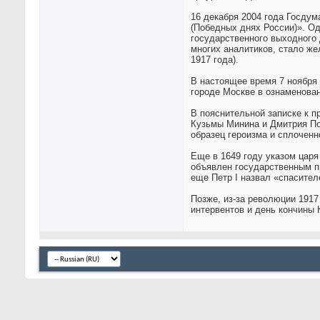
16 декабря 2004 года Госдум
(Победных днях России)». О
государственного выходного 
многих аналитиков, стало ж
1917 года).
В настоящее время 7 ноября
городе Москве в ознаменова
В пояснительной записке к п
Кузьмы Минина и Дмитрия По
образец героизма и сплоченн
Еще в 1649 году указом царя
объявлен государственным пр
еще Петр I назвал «спасител
Позже, из-за революции 1917
интервентов и день кончины