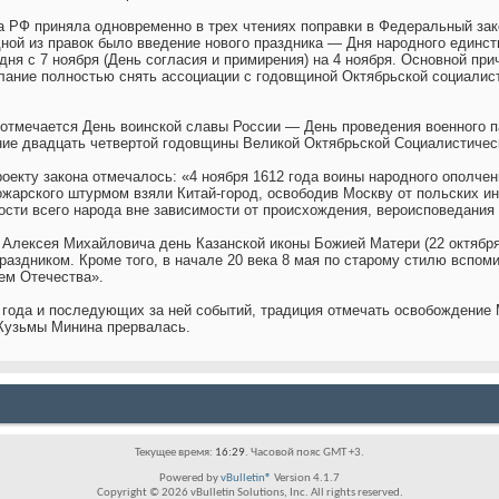
а РФ приняла одновременно в трех чтениях поправки в Федеральный за
дной из правок было введение нового праздника — Дня народного единс
дня с 7 ноября (День согласия и примирения) на 4 ноября. Основной пр
елание полностью снять ассоциации с годовщиной Октябрьской социалис
 отмечается День воинской славы России — День проведения военного 
ние двадцать четвертой годовщины Великой Октябрьской Социалистическ
роекту закона отмечалось: «4 ноября 1612 года воины народного ополче
жарского штурмом взяли Китай-город, освободив Москву от польских и
ости всего народа вне зависимости от происхождения, вероисповедания
 Алексея Михайловича день Казанской иконы Божией Матери (22 октябр
аздником. Кроме того, в начале 20 века 8 мая по старому стилю вспом
ем Отечества».
 года и последующих за ней событий, традиция отмечать освобождение 
 Кузьмы Минина прервалась.
Текущее время:
16:29
. Часовой пояс GMT +3.
Powered by
vBulletin®
Version 4.1.7
Copyright © 2026 vBulletin Solutions, Inc. All rights reserved.