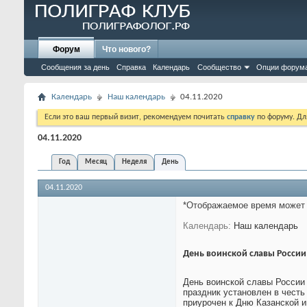
Форум
Что нового?
Сообщения за день
Справка
Календарь
Сообщество
Опции форум
Календарь
Наш календарь
04.11.2020
Если это ваш первый визит, рекомендуем почитать
справку
по форуму. Д
04.11.2020
Год
Месяц
Неделя
День
04.11.2020
*Отображаемое время может 
Календарь
Наш календарь
День воинской славы России
День воинской славы России 
праздник установлен в честь
приурочен к Дню Казанской 