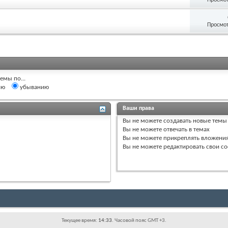
Просмот
емы по...
ию
убыванию
Ваши права
Вы
не можете
создавать новые темы
Вы
не можете
отвечать в темах
Вы
не можете
прикреплять вложени
Вы
не можете
редактировать свои с
Текущее время:
14:33
. Часовой пояс GMT +3.