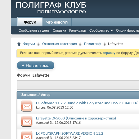
Форум
Что нового?
Сообщения за день
Справка
Календарь
Сообщество
Опции форум
Форум
Основная категория
Полиграф
Lafayette
Если это ваш первый визит, рекомендуем почитать
справку
по форуму. Д
+
Новая тема
Форум:
Lafayette
Заголовок
/
Автор
LXSoftware 11.2.2 Bundle with Polyscore and OSS-3 (LX4000/
kartes
‎, 06.09.2013 12:50
Lafayette LX-5000 (Описание и характеристика)
Алексей З.
‎, 12.06.2013 17:18
LX POLYGRAPH SOFTWARE VERSION 11.2
Алексей З.
‎, 13.06.2013 23:17