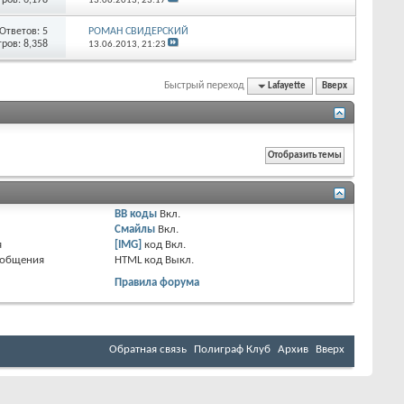
13.06.2013,
23:17
Ответов:
5
РОМАН СВИДЕРСКИЙ
ров: 8,358
13.06.2013,
21:23
Быстрый переход
Lafayette
Вверх
BB коды
Вкл.
Смайлы
Вкл.
я
[IMG]
код
Вкл.
ообщения
HTML код
Выкл.
Правила форума
Обратная связь
Полиграф Клуб
Архив
Вверх