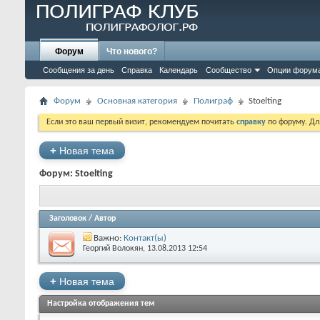
Форум
Что нового?
Сообщения за день
Справка
Календарь
Сообщество
Опции форум
Форум
Основная категория
Полиграф
Stoelting
Если это ваш первый визит, рекомендуем почитать
справку
по форуму. Д
+
Новая тема
Форум:
Stoelting
Заголовок
/
Автор
Важно:
Контакт(ы)
Георгий Волокян
‎, 13.08.2013 12:54
+
Новая тема
Настройка отображения тем