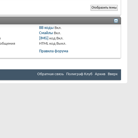
BB коды
Вкл.
Смайлы
Вкл.
я
[IMG]
код
Вкл.
ообщения
HTML код
Выкл.
Правила форума
Обратная связь
Полиграф Клуб
Архив
Вверх