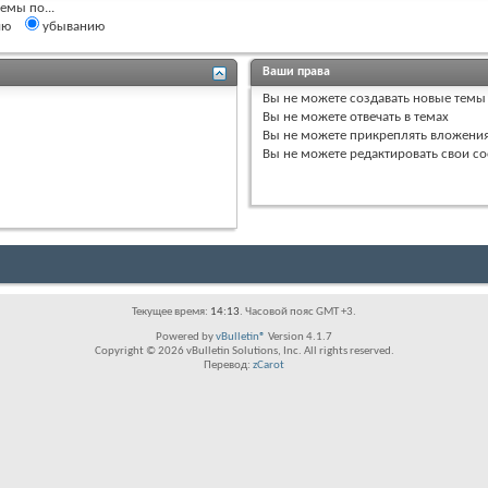
емы по...
ию
убыванию
Ваши права
Вы
не можете
создавать новые темы
Вы
не можете
отвечать в темах
Вы
не можете
прикреплять вложени
Вы
не можете
редактировать свои с
Текущее время:
14:13
. Часовой пояс GMT +3.
Powered by
vBulletin®
Version 4.1.7
Copyright © 2026 vBulletin Solutions, Inc. All rights reserved.
Перевод:
zCarot