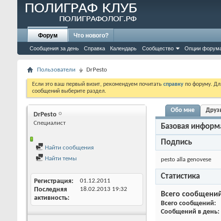
Форум
Что нового?
Сообщения за день
Справка
Календарь
Сообщество
Опции форум
Пользователи
DrPesto
Если это ваш первый визит, рекомендуем почитать
справку
по форуму. Д
сообщений выберите раздел.
Обо мне
Друз
DrPesto
Специалист
Базовая информ
Подпись
Найти сообщения
Найти темы
pesto alla genovese
Статистика
Регистрация
01.12.2011
Последняя
18.02.2013
19:32
Всего сообщени
активность
Всего сообщений
Сообщений в день