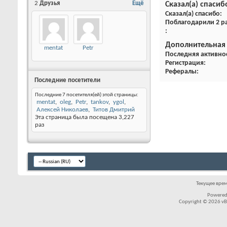
2
Друзья
Ещё
Сказал(а) спасиб
Сказал(а) спасибо
Поблагодарили 2 ра
Дополнительная
mentat
Petr
Последняя активно
Регистрация
Рефералы
Последние посетители
Последние 7 посетителя(ей) этой страницы:
mentat
oleg
Petr
tankov
ygol
Алексей Николаев
Титов Дмитрий
Эта страница была посещена
3,227
раз
Текущее вре
Powered
Copyright © 2026 vBul