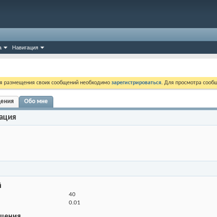
а
Навигация
ля размещения своих сообщений необходимо
зарегистрироваться
. Для просмотра сооб
щения
Обо мне
ация
й
40
0.01
щения