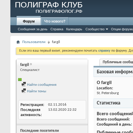
Форум
Что нового?
Сообщения за день
Справка
Календарь
Сообщество
Опции форум
Пользователи
fargil
Если это ваш первый визит, рекомендуем почитать
справку
по форуму. Д
Публичные сооб
fargil
Специалист
Базовая информ
О fargil
Найти сообщения
Location:
Найти темы
St. Petersburg
Статистика
Регистрация
02.11.2016
Последняя
13.02.2020
22:32
Всего сообщени
активность
Всего сообщений
Сообщений в день
Последние посетители
Публичные сооб