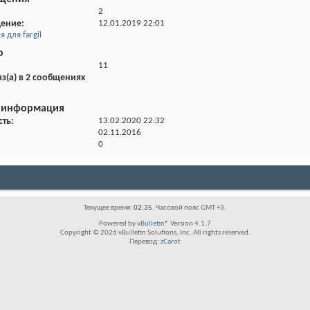
2
щение
12.01.2019
22:01
для fargil
о
11
з(а) в 2 сообщениях
 информация
сть
13.02.2020
22:32
02.11.2016
0
Текущее время:
02:35
. Часовой пояс GMT +3.
Powered by
vBulletin®
Version 4.1.7
Copyright © 2026 vBulletin Solutions, Inc. All rights reserved.
Перевод:
zCarot