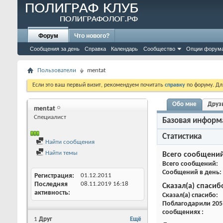
Форум
Что нового?
Сообщения за день
Справка
Календарь
Сообщество
Опции форум
Пользователи
mentat
Если это ваш первый визит, рекомендуем почитать
справку
по форуму. Д
Обо мне
Друз
mentat
Специалист
Базовая информ
Статистика
Найти сообщения
Найти темы
Всего сообщени
Всего сообщений
Сообщений в день
Регистрация
01.12.2011
Последняя
08.11.2019
16:18
Сказал(а) спасиб
активность
Сказал(а) спасибо
Поблагодарили 205 
сообщениях
1
Друг
Ещё