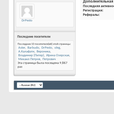
Дополнительная
Последняя активно
Регистрация
Рефералы
DrPesto
Последние посетители
Последние 10 посетителя(ей) этой страницы:
Aster
Barbudo
DrPesto
oleg
А.Калафати
Вероника
Владимир (Питер)
Ирина Озерская
Михаил Петров
Петрович
Эта страница была посещена
9,867
раз