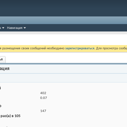
а
Навигация
ля размещения своих сообщений необходимо
зарегистрироваться
. Для просмотра сооб
ья
ация
й
402
0.07
о
147
раз(а) в 105