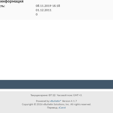
 информация
сть
08.11.2019
16:18
01.12.2011
0
Текущее время:
07:12
. Часовой пояс GMT +3.
Powered by
vBulletin®
Version 4.1.7
Copyright © 2026 vBulletin Solutions, Inc. All rights reserved.
Перевод:
zCarot