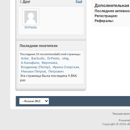
1
Друг
Ещё
Дополнительная
Последняя активно
Регистрация
Рефералы
DrPesto
Последние посетители
Последние 10 посетителя(ей) этой страницы:
Aster
Barbudo
DrPesto
oleg
А.Калафати
Вероника
Владимир (Питер)
Ирина Озерская
Михаил Петров
Петрович
Эта страница была посещена
9,866
раз
Текущее вре
Powered
Copyright © 2026 vBul