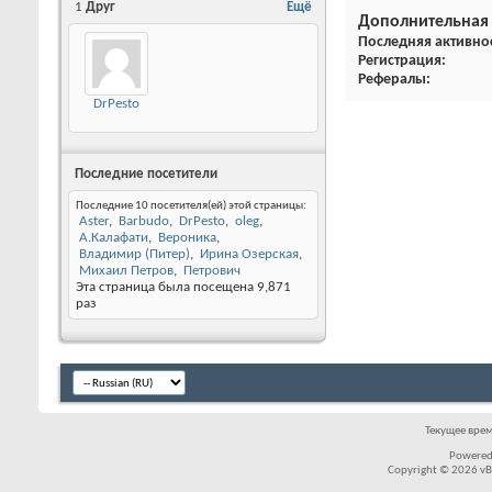
1
Друг
Ещё
Дополнительная
Последняя активно
Регистрация
Рефералы
DrPesto
Последние посетители
Последние 10 посетителя(ей) этой страницы:
Aster
Barbudo
DrPesto
oleg
А.Калафати
Вероника
Владимир (Питер)
Ирина Озерская
Михаил Петров
Петрович
Эта страница была посещена
9,871
раз
Текущее вре
Powered
Copyright © 2026 vBul