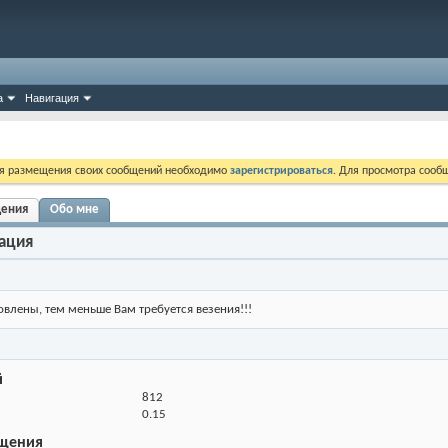
а
Навигация
ля размещения своих сообщений необходимо
зарегистрироваться
. Для просмотра сооб
щения
Обо мне
ация
влены, тем меньше Вам требуется везения!!!
й
812
0.15
щения