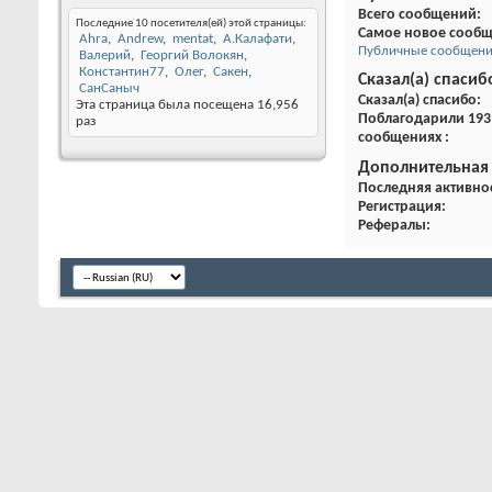
Всего сообщений
Последние 10 посетителя(ей) этой страницы:
Самое новое сооб
Ahra
Andrew
mentat
А.Калафати
Публичные сообщения
Валерий
Георгий Волокян
Константин77
Олег
Сакен
Сказал(а) спасиб
СанСаныч
Сказал(а) спасибо
Эта страница была посещена
16,956
Поблагодарили 193 
раз
сообщениях
Дополнительная
Последняя активно
Регистрация
Рефералы