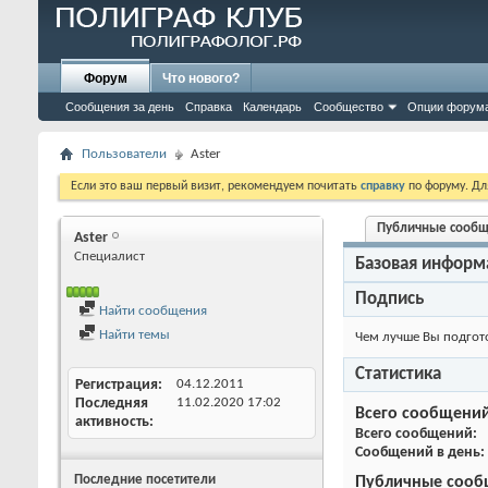
Форум
Что нового?
Сообщения за день
Справка
Календарь
Сообщество
Опции форум
Пользователи
Aster
Если это ваш первый визит, рекомендуем почитать
справку
по форуму. Д
Публичные сооб
Aster
Специалист
Базовая информ
Подпись
Найти сообщения
Найти темы
Чем лучше Вы подгото
Статистика
Регистрация
04.12.2011
Последняя
11.02.2020
17:02
Всего сообщени
активность
Всего сообщений
Сообщений в день
Последние посетители
Публичные сооб