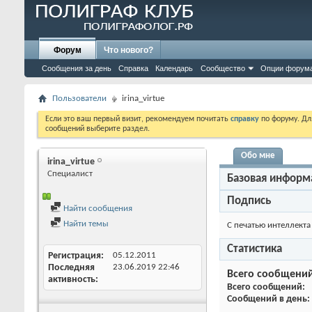
Форум
Что нового?
Сообщения за день
Справка
Календарь
Сообщество
Опции форум
Пользователи
irina_virtue
Если это ваш первый визит, рекомендуем почитать
справку
по форуму. Д
сообщений выберите раздел.
Обо мне
irina_virtue
Специалист
Базовая информ
Подпись
Найти сообщения
Найти темы
С печатью интеллекта 
Статистика
Регистрация
05.12.2011
Последняя
23.06.2019
22:46
Всего сообщени
активность
Всего сообщений
Сообщений в день