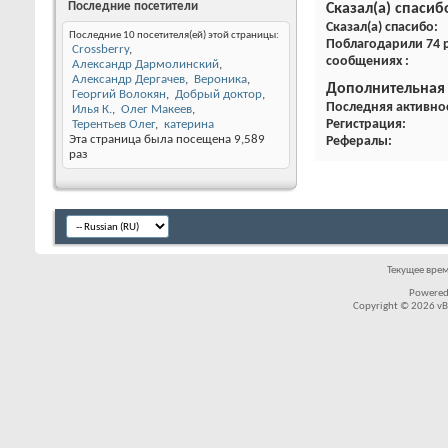
Последние посетители
Сказал(а) спасиб
Сказал(а) спасибо
Последние 10 посетителя(ей) этой страницы:
Поблагодарили 74 р
Crossberry
сообщениях
Александр Дармолинский
Александр Дергачев
Вероника
Дополнительная
Георгий Волокян
Добрый доктор
Последняя активно
Илья К.
Олег Макеев
Регистрация
Терентьев Олег
катерина
Эта страница была посещена
9,589
Рефералы
раз
Текущее вре
Powered
Copyright © 2026 vBul