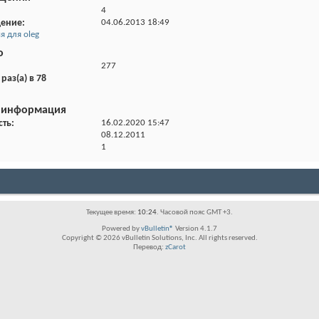
4
щение
04.06.2013
18:49
 для oleg
о
277
раз(а) в 78
 информация
сть
16.02.2020
15:47
08.12.2011
1
Текущее время:
10:24
. Часовой пояс GMT +3.
Powered by
vBulletin®
Version 4.1.7
Copyright © 2026 vBulletin Solutions, Inc. All rights reserved.
Перевод:
zCarot