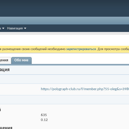
а
Навигация
ля размещения своих сообщений необходимо
зарегистрироваться
. Для просмотра сооб
щения
Обо мне
ация
https://polygraph-club.ru/f/member.php?55-oleg&s=
й
635
0.12
щения