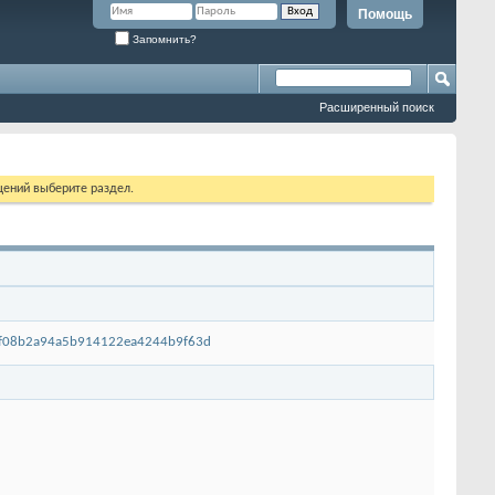
Помощь
Запомнить?
Расширенный поиск
щений выберите раздел.
398f08b2a94a5b914122ea4244b9f63d