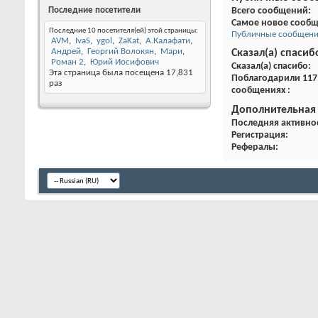
Последние посетители
Всего сообщений
Самое новое сооб
Последние 10 посетителя(ей) этой страницы:
Публичные сообщения
AVM
IvaS
ygol
ZaKat
А.Калафати
Андрей
Георгий Волокян
Мари
Сказал(а) спасиб
Роман 2
Юрий Иосифович
Сказал(а) спасибо
Эта страница была посещена
17,831
Поблагодарили 117 
раз
сообщениях
Дополнительная
Последняя активно
Регистрация
Рефералы