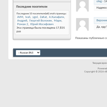
oleg
-
1
Последние посетители
Надеюсь
Последние 10 посетителя(ей) этой страницы:
AVM
IvaS
ygol
ZaKat
А.Калафати
Верони
Андрей
Георгий Волокян
Мари
Роман 2
Юрий Иосифович
Да, еду
Эта страница была посещена
17,835
раз
Показаны публичные с
Текущее вре
Powered
Copyright © 2026 vBul