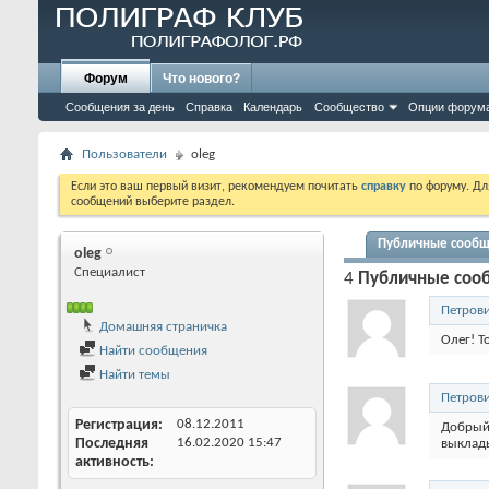
Форум
Что нового?
Сообщения за день
Справка
Календарь
Сообщество
Опции форум
Пользователи
oleg
Если это ваш первый визит, рекомендуем почитать
справку
по форуму. Д
сообщений выберите раздел.
Публичные сооб
oleg
Специалист
4
Публичные соо
Петров
Домашняя страничка
Олег! Т
Найти сообщения
Найти темы
Петров
Регистрация
08.12.2011
Добрый 
Последняя
16.02.2020
15:47
выклад
активность