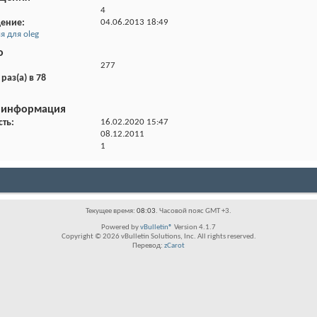
4
щение
04.06.2013
18:49
 для oleg
о
277
раз(а) в 78
 информация
сть
16.02.2020
15:47
08.12.2011
1
Текущее время:
08:03
. Часовой пояс GMT +3.
Powered by
vBulletin®
Version 4.1.7
Copyright © 2026 vBulletin Solutions, Inc. All rights reserved.
Перевод:
zCarot