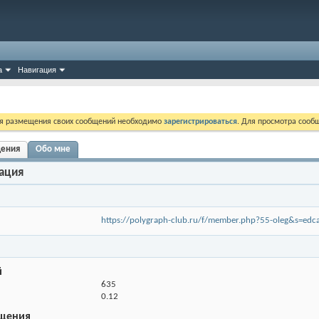
а
Навигация
ля размещения своих сообщений необходимо
зарегистрироваться
. Для просмотра сооб
щения
Обо мне
ация
https://polygraph-club.ru/f/member.php?55-oleg&s=e
й
635
0.12
щения