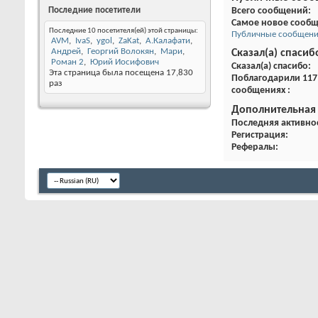
Последние посетители
Всего сообщений
Самое новое сооб
Последние 10 посетителя(ей) этой страницы:
Публичные сообщения
AVM
IvaS
ygol
ZaKat
А.Калафати
Андрей
Георгий Волокян
Мари
Сказал(а) спасиб
Роман 2
Юрий Иосифович
Сказал(а) спасибо
Эта страница была посещена
17,830
Поблагодарили 117 
раз
сообщениях
Дополнительная
Последняя активно
Регистрация
Рефералы