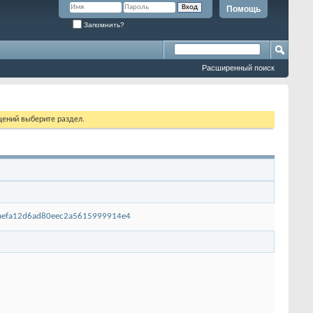
Помощь
Запомнить?
Расширенный поиск
щений выберите раздел.
dcaefa12d6ad80eec2a5615999914e4