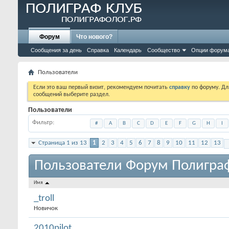
Форум
Что нового?
Сообщения за день
Справка
Календарь
Сообщество
Опции форум
Пользователи
Если это ваш первый визит, рекомендуем почитать
справку
по форуму. Д
сообщений выберите раздел.
Пользователи
Фильтр
#
A
B
C
D
E
F
G
H
I
Страница 1 из 13
1
2
3
4
5
6
7
8
9
10
11
12
13
Пользователи Форум Полигра
Имя
_troll
Новичок
2010pilot