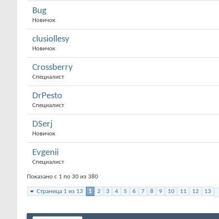
Bug
Новичок
clusiollesy
Новичок
Crossberry
Специалист
DrPesto
Специалист
DSerj
Новичок
Evgenii
Специалист
Показано с 1 по 30 из 380
Страница 1 из 13
1
2
3
4
5
6
7
8
9
10
11
12
13