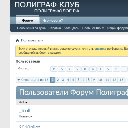
Форум
Что нового?
Сообщения за день
Справка
Календарь
Сообщество
Опции форум
Пользователи
Если это ваш первый визит, рекомендуем почитать
справку
по форуму. Д
сообщений выберите раздел.
Пользователи
Фильтр
#
A
B
C
D
E
F
G
H
I
Страница 1 из 13
1
2
3
4
5
6
7
8
9
10
11
12
13
Пользователи Форум Полигра
Имя
_troll
Новичок
2010pilot