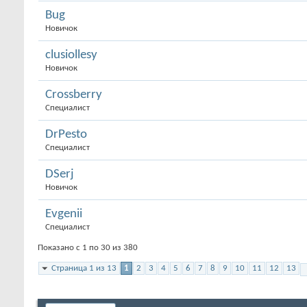
Bug
Новичок
clusiollesy
Новичок
Crossberry
Специалист
DrPesto
Специалист
DSerj
Новичок
Evgenii
Специалист
Показано с 1 по 30 из 380
Страница 1 из 13
1
2
3
4
5
6
7
8
9
10
11
12
13