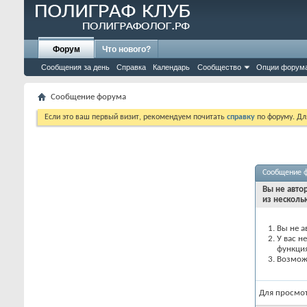
Форум
Что нового?
Сообщения за день
Справка
Календарь
Сообщество
Опции форум
Сообщение форума
Если это ваш первый визит, рекомендуем почитать
справку
по форуму. Д
Сообщение 
Вы не авто
из несколь
Вы не а
У вас н
функци
Возможн
Для просмо