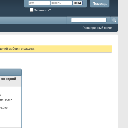
Помощь
Запомнить?
Расширенный поиск
щений выберите раздел.
и по одной
з.
титься к
айте.