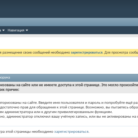
а
Навигация
ля размещения своих сообщений необходимо
зарегистрироваться
. Для просмотра сооб
форума
ризованы на сайте или не имеете доступа к этой странице. Это могло произойт
ких причин:
вторизованы на сайте. Введите имя пользователя и пароль и попробуйте ещё ра
едостаточно прав для обращения к этой странице. Возможно, вы пытаетесь обра
ям администратора или к другим привилегированным функциям.
о, администратор отключил вашу учётную запись, или вы не активированы на с
тра этой страницы необходимо
зарегистрироваться
.