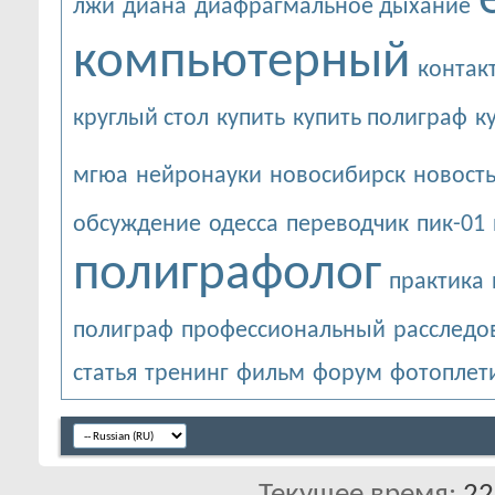
лжи
диана
диафрагмальное дыхание
компьютерный
контак
круглый стол
купить
купить полиграф
к
мгюа
нейронауки
новосибирск
новост
обсуждение
одесса
переводчик
пик-01
полиграфолог
практика
полиграф
профессиональный
расследо
статья
тренинг
фильм
форум
фотоплет