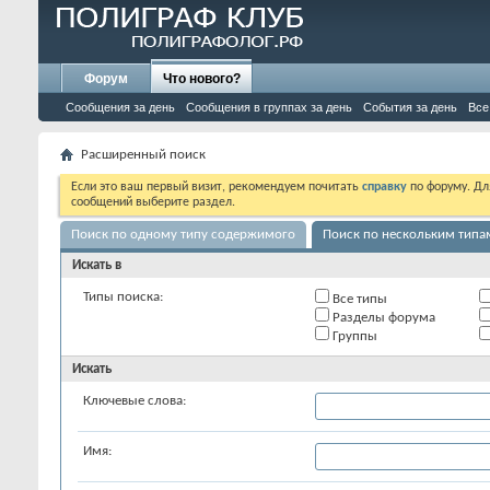
Форум
Что нового?
Сообщения за день
Сообщения в группах за день
События за день
Все
Расширенный поиск
Если это ваш первый визит, рекомендуем почитать
справку
по форуму. Д
сообщений выберите раздел.
Поиск по одному типу содержимого
Поиск по нескольким тип
Искать в
Типы поиска:
Все типы
Разделы форума
Группы
Искать
Ключевые слова:
Имя: